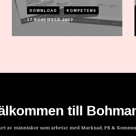
DOWNLOAD
KOMPETENS
17 NOVEMBER 2022
älkommen till Bohma
erket av människor som arbetar med Marknad, PR & Kommuni