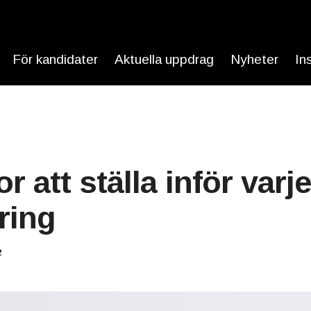
För kandidater
Aktuella uppdrag
Nyheter
In
r att ställa inför varj
ring
2