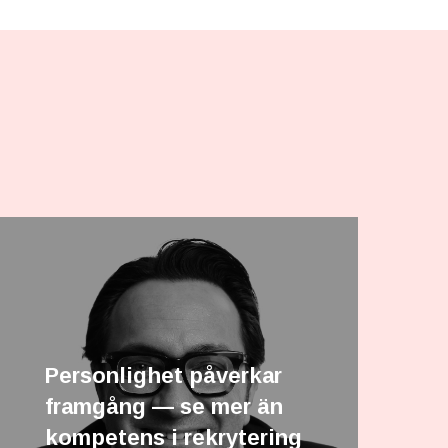
Personlighet påverkar
framgång — se mer än
kompetens i rekrytering