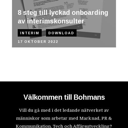
8 steg till lyckad onboarding
av interimskonsulter
INTERIM
DOWNLOAD
17 OKTOBER 2022
Välkommen till Bohmans
Vill du gå med i det ledande nätverket av
människor som arbetar med Marknad, PR &
Kommunikation, Tech och Affärsutveckling?